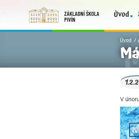
Úvod
ZÁKLADNÍ ŠKOLA
PIVÍN
Úvod
Má
1.2.
V únoru