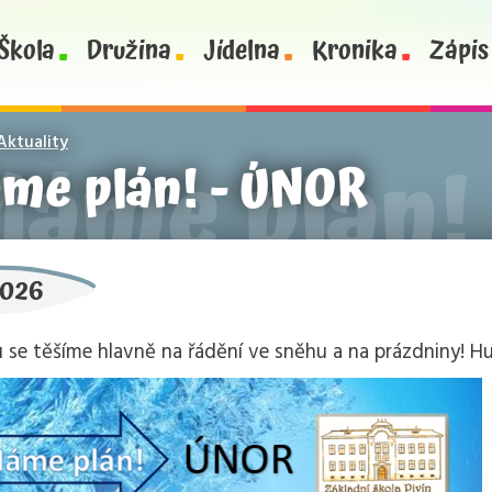
Škola
Družina
Jídelna
Kronika
Zápis
Aktuality
me plán! - ÚNOR
2026
 se těšíme hlavně na řádění ve sněhu a na prázdniny! Hur