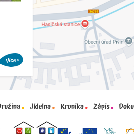
Více
Družina
Jídelna
Kronika
Zápis
Doku
.