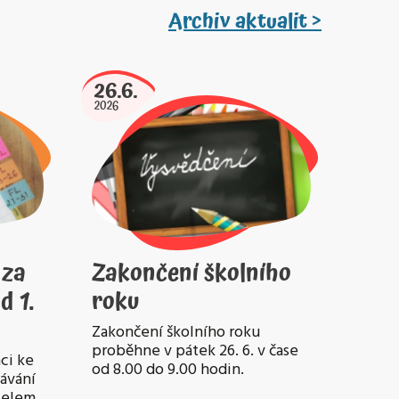
Archiv aktualit >
26.6.
2026
 za
Zakončení školního
d 1.
roku
Zakončení školního roku
proběhne v pátek 26. 6. v čase
ci ke
od 8.00 do 9.00 hodin.
lávání
atelem