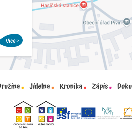
Více
Družina
Jídelna
Kronika
Zápis
Doku
.