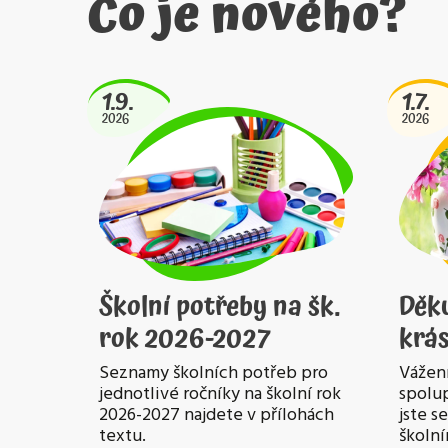
Co je nového?
1.9.
1.7.
2026
2026
Školní potřeby na šk.
Děk
rok 2026-2027
krás
Seznamy školních potřeb pro
Vážení
jednotlivé ročníky na školní rok
spolup
2026-2027 najdete v přílohách
jste s
textu.
školní