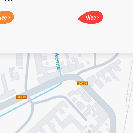
íce
Více