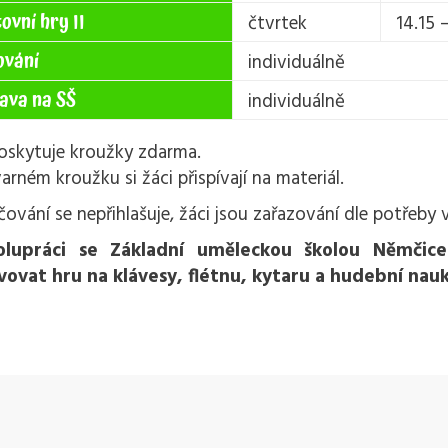
ovní hry II
čtvrtek
14.15 
ování
individuálně
ava na SŠ
individuálně
oskytuje kroužky zdarma.
arném kroužku si žáci přispívají na materiál.
ování se nepřihlašuje, žáci jsou zařazování dle potřeby v
olupráci se Základní uměleckou školou Němčic
vovat hru na klávesy, flétnu, kytaru a hudební nau