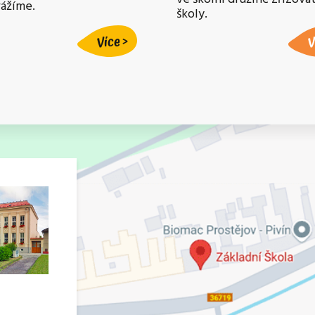
vážíme.
školy.
Více
V