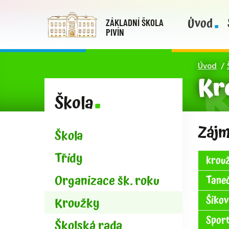
Úvod
ZÁKLADNÍ ŠKOLA
PIVÍN
Úvod
Kr
Škola
Zájm
Škola
Třídy
krou
Organizace šk. roku
Tane
Šikov
Kroužky
Sport
Školská rada