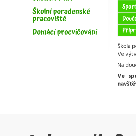
Sport
Školní poradenské
pracoviště
Douč
Přípr
Domácí procvičování
Škola p
Ve výtv
Na douč
Ve sp
navště