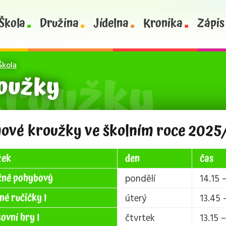
Škola
Družina
Jídelna
Kronika
Zápis
Škola
oužky
ové kroužky ve školním roce 2025
žek
den
čas
čně pohybový
pondělí
14.15 
né ručičky I
úterý
13.45 
ovní hry I
čtvrtek
13.15 