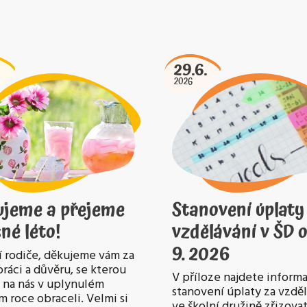
29.6.
2026
ujeme a přejeme
Stanovení úplaty
né léto!
vzdělávání v ŠD o
9. 2026
 rodiče, děkujeme vám za
ráci a důvěru, se kterou
V příloze najdete informa
e na nás v uplynulém
stanovení úplaty za vzdě
m roce obraceli. Velmi si
ve školní družině zřizov