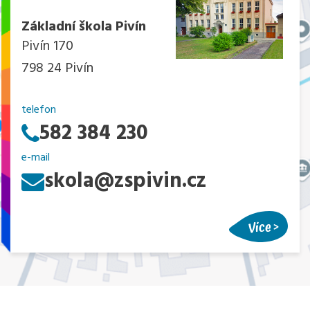
Základní škola Pivín
Pivín 170
798 24 Pivín
telefon
582 384 230
e-mail
skola@zspivin.cz
Více