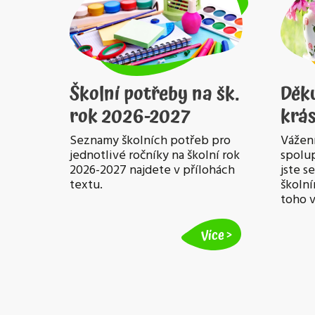
Školní potřeby na šk.
Děk
rok 2026-2027
krás
Seznamy školních potřeb pro
Vážení
jednotlivé ročníky na školní rok
spolup
2026-2027 najdete v přílohách
jste s
textu.
školní
toho 
Více