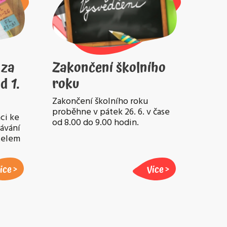
 za
Zakončení školního
d 1.
roku
Zakončení školního roku
proběhne v pátek 26. 6. v čase
ci ke
od 8.00 do 9.00 hodin.
lávání
atelem
íce
Více