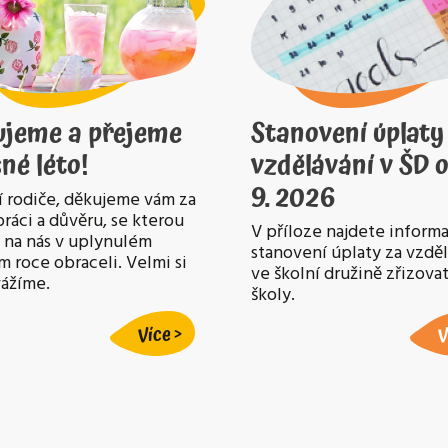
ujeme a přejeme
Stanovení úplaty
né léto!
vzdělávání v ŠD o
9. 2026
 rodiče, děkujeme vám za
ráci a důvěru, se kterou
V příloze najdete informa
e na nás v uplynulém
stanovení úplaty za vzdě
m roce obraceli. Velmi si
ve školní družině zřizov
vážíme.
školy.
Více
V