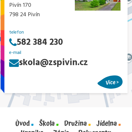
Pivín 170
798 24 Pivín
telefon
582 384 230
e-mail
skola@zspivin.cz
Více
Úvod
Škola
Družina
Jídelna