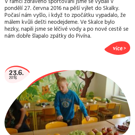
V rámci zdravého sportování jsme se vydali v
pondělí 27. června 2016 na pěší výlet do Skalky.
Počasí nám vyšlo, i když to zpočátku vypadalo, že
málem kvůli dešti neodejdeme. Ve Skalce bylo
hezky, napili jsme se léčivé vody a po nové cestě se
nám dobře šlapalo zpátky do Pivína.
více
23.6.
2016