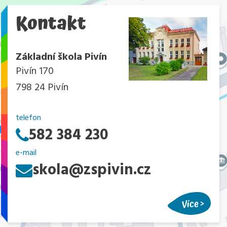
Kontakt
Základní škola Pivín
Pivín 170
798 24 Pivín
telefon
582 384 230
e-mail
skola@zspivin.cz
Více