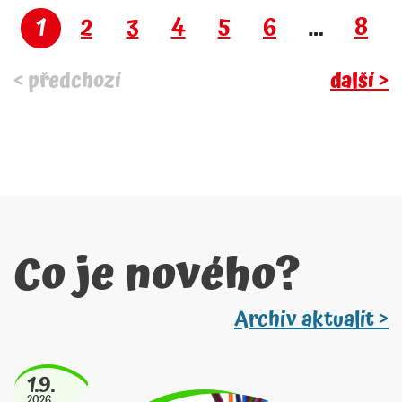
1
2
3
4
5
6
…
8
< předchozí
další >
Co je nového?
Archiv aktualit >
1.9.
2026