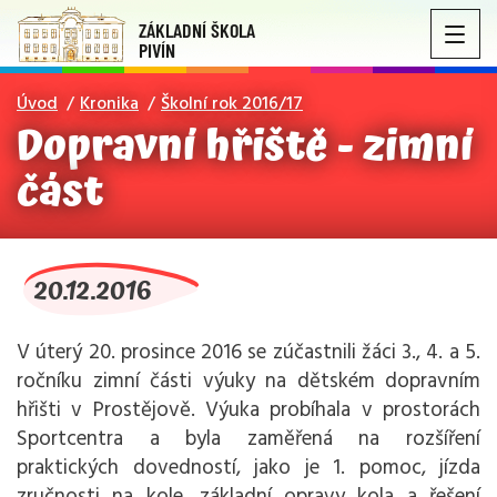
ZÁKLADNÍ ŠKOLA
PIVÍN
Úvod
Kronika
Školní rok 2016/17
Dopravní hřiště - zimní
část
20.12.2016
V úterý 20. prosince 2016 se zúčastnili žáci 3., 4. a 5.
ročníku zimní části výuky na dětském dopravním
hřišti v Prostějově. Výuka probíhala v prostorách
Sportcentra a byla zaměřená na rozšíření
praktických dovedností, jako je 1. pomoc, jízda