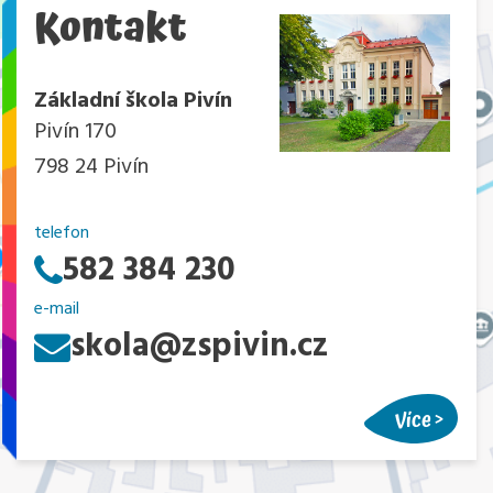
Kontakt
Základní škola Pivín
Pivín 170
798 24 Pivín
telefon
582 384 230
e-mail
skola@zspivin.cz
Více