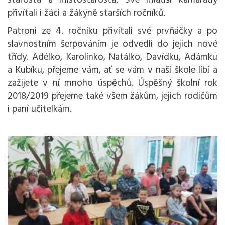
starosta a místostarosta. Své mladší kamarády
přivítali i žáci a žákyně starších ročníků.
Patroni ze 4. ročníku přivítali své prvňáčky a po
slavnostním šerpováním je odvedli do jejich nové
třídy. Adélko, Karolínko, Natálko, Davídku, Adámku
a Kubíku, přejeme vám, ať se vám v naší škole líbí a
zažijete v ní mnoho úspěchů. Úspěšný školní rok
2018/2019 přejeme také všem žákům, jejich rodičům
i paní učitelkám.