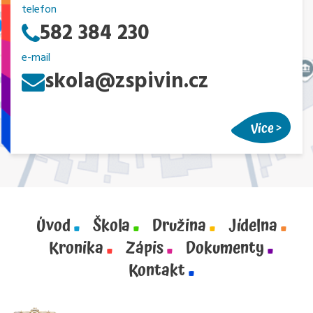
telefon
582 384 230
e-mail
skola@zspivin.cz
Více
Úvod
Škola
Družina
Jídelna
Kronika
Zápis
Dokumenty
Kontakt