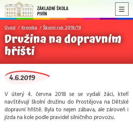
ZÁKLADNÍ ŠKOLA
PIVÍN
Úvod
Kronika
Školní rok 2018/19
Družina na dopravním
hřišti
4.6.2019
V úterý 4. června 2018 se se vydali žáci, kteří
navštěvují školní družinu do Prostějova na Dětské
dopravní hřiště. Byla to nejen zábava, ale zároveň i
jízda na kole podle pravidel silničního provozu.