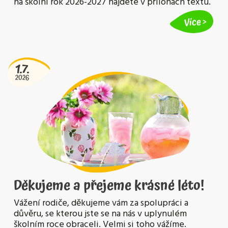
na školní rok 2026-2027 najdete v přílohách textu.
Více
1.7.
2026
Děkujeme a přejeme krásné léto!
Vážení rodiče, děkujeme vám za spolupráci a
důvěru, se kterou jste se na nás v uplynulém
školním roce obraceli. Velmi si toho vážíme.