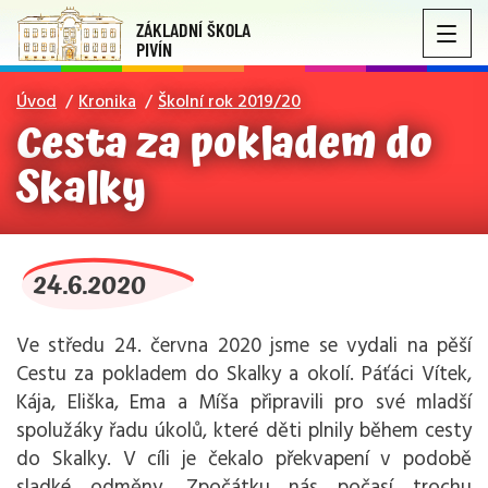
ZÁKLADNÍ ŠKOLA
PIVÍN
Úvod
Kronika
Školní rok 2019/20
Cesta za pokladem do
Skalky
24.6.2020
Ve středu 24. června 2020 jsme se vydali na pěší
Cestu za pokladem do Skalky a okolí. Páťáci Vítek,
Kája, Eliška, Ema a Míša připravili pro své mladší
spolužáky řadu úkolů, které děti plnily během cesty
do Skalky. V cíli je čekalo překvapení v podobě