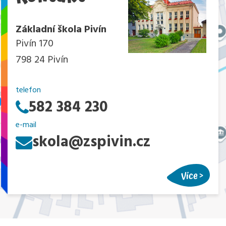
Základní škola Pivín
Pivín 170
798 24 Pivín
telefon
582 384 230
e-mail
skola@zspivin.cz
Více