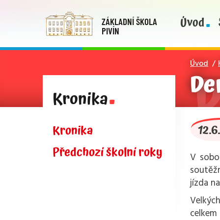
Úvod
ZÁKLADNÍ ŠKOLA
PIVÍN
Úvod
De
Kronika
12.6
Kronika
Předchozí školní roky
V sobot
soutěžn
jízda n
Velkých
celkem 