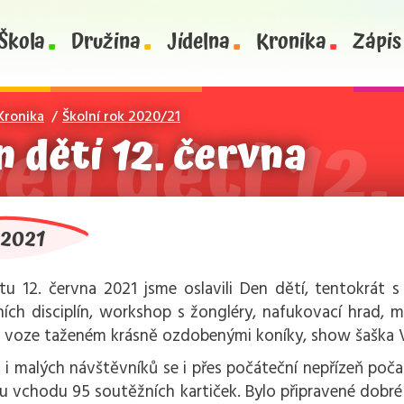
Škola
Družina
Jídelna
Kronika
Zápis
Kronika
Školní rok 2020/21
n dětí 12. června
.2021
u 12. června 2021 jsme oslavili Den dětí, tentokrát s
ích disciplín, workshop s žongléry, nafukovací hrad, ma
a voze taženém krásně ozdobenými koníky, show šaška V
 i malých návštěvníků se i přes počáteční nepřízeň poča
u vchodu 95 soutěžních kartiček. Bylo připravené dobré j