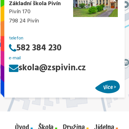
Základní škola Pivín
Pivín 170
798 24 Pivín
telefon
582 384 230
e-mail
skola@zspivin.cz
Více
Úvod
Škola
Družina
Jídelna