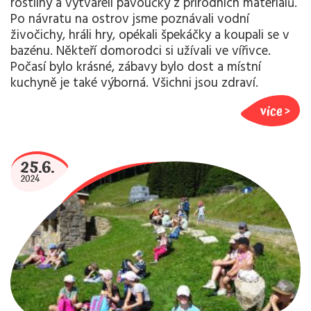
rostliny a vytvářeli pavoučky z přírodních materiálů.
Po návratu na ostrov jsme poznávali vodní
živočichy, hráli hry, opékali špekáčky a koupali se v
bazénu. Někteří domorodci si užívali ve vířivce.
Počasí bylo krásné, zábavy bylo dost a místní
kuchyně je také výborná. Všichni jsou zdraví.
více
25.6.
2024