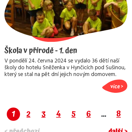
Škola v přírodě - 1. den
V pondělí 24. června 2024 se vydalo 36 dětí naší
školy do hotelu Sněženka v Hynčicích pod Sušinou,
který se stal na pět dní jejich novým domovem.
více
1
2
3
4
5
6
…
8
< předchozí
další >