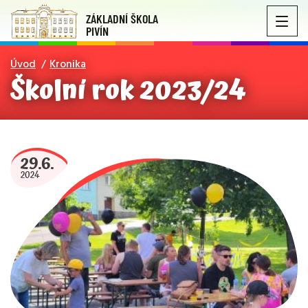
ZÁKLADNÍ ŠKOLA
PIVÍN
Úvod
Kronika
Školní rok 2023/24
29.6.
2024