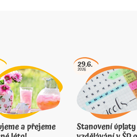
29.6.
2026
ujeme a přejeme
Stanovení úplaty
né léto!
vzdělávání v ŠD o