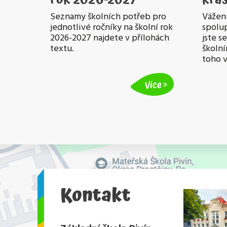
Seznamy školních potřeb pro
Vážení
jednotlivé ročníky na školní rok
spolup
2026-2027 najdete v přílohách
jste s
textu.
školní
toho 
Více
Kontakt