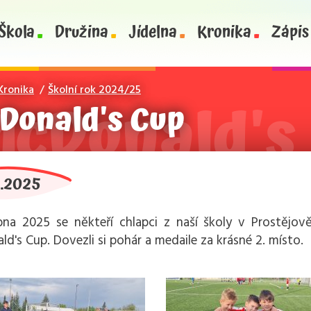
Škola
Družina
Jídelna
Kronika
Zápis
Kronika
Školní rok 2024/25
Donald's Cup
4.2025
na 2025 se někteří chlapci z naší školy v Prostějově
d's Cup. Dovezli si pohár a medaile za krásné 2. místo.