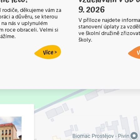
9. 2026
 rodiče, děkujeme vám za
ráci a důvěru, se kterou
V příloze najdete informa
e na nás v uplynulém
stanovení úplaty za vzdě
m roce obraceli. Velmi si
ve školní družině zřizov
vážíme.
školy.
Více
V