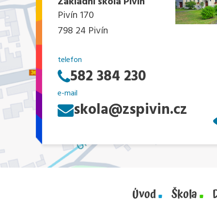
Základní škola Pivín
Pivín 170
798 24 Pivín
telefon
582 384 230
e-mail
skola@zspivin.cz
Úvod
Škola