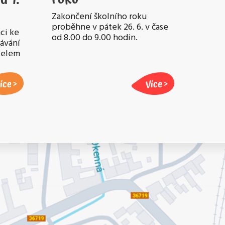
Zakončení školního roku
proběhne v pátek 26. 6. v čase
ci ke
od 8.00 do 9.00 hodin.
lávání
atelem
íce
Více