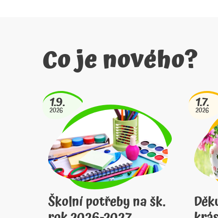
Co je nového?
1.9.
1.7.
2026
2026
Školní potřeby na šk.
Děk
rok 2026-2027
krás