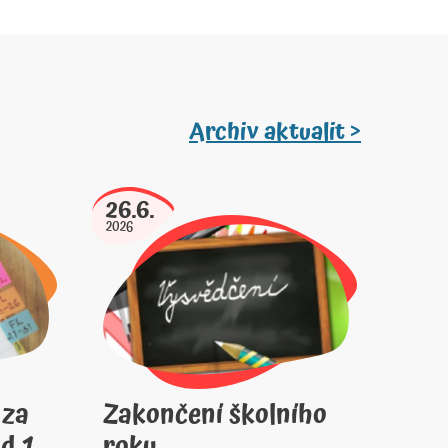
Archiv aktualit >
26.6.
2026
 za
Zakončení školního
d 1.
roku