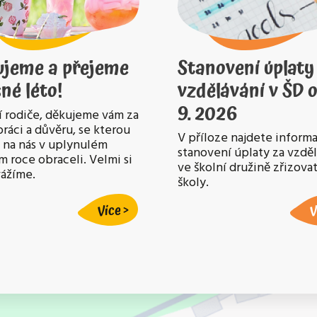
ujeme a přejeme
Stanovení úplaty
né léto!
vzdělávání v ŠD o
9. 2026
 rodiče, děkujeme vám za
ráci a důvěru, se kterou
V příloze najdete informa
e na nás v uplynulém
stanovení úplaty za vzdě
m roce obraceli. Velmi si
ve školní družině zřizov
vážíme.
školy.
Více
V