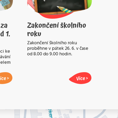
 za
Zakončení školního
d 1.
roku
Zakončení školního roku
proběhne v pátek 26. 6. v čase
ci ke
od 8.00 do 9.00 hodin.
lávání
atelem
íce
Více