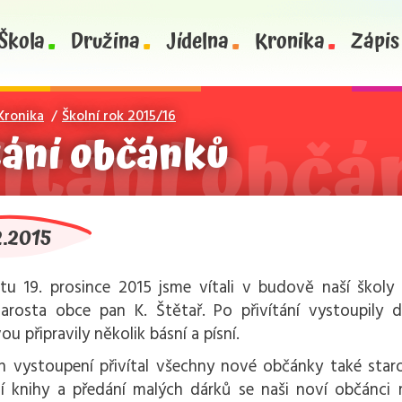
Škola
Družina
Jídelna
Kronika
Zápis
Kronika
Školní rok 2015/16
tání občánků
2.2015
u 19. prosince 2015 jsme vítali v budově naší školy 
arosta obce pan K. Štětař. Po přivítání vystoupily dě
ou připravily několik básní a písní.
ch vystoupení přivítal všechny nové občánky také star
 knihy a předání malých dárků se naši noví občánci m