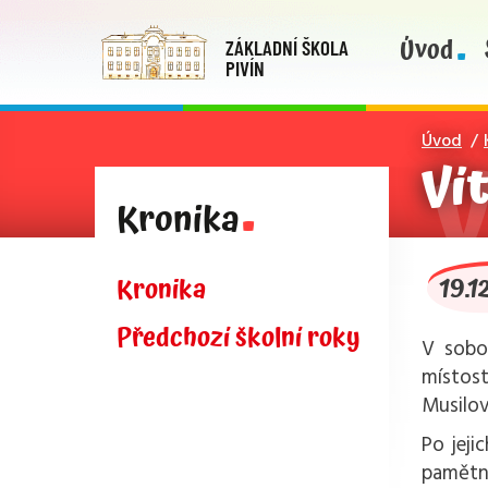
Úvod
ZÁKLADNÍ ŠKOLA
PIVÍN
Úvod
Ví
Kronika
19.1
Kronika
Předchozí školní roky
V sobot
místost
Musilov
Po jeji
pamětní