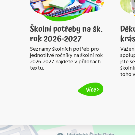
Školní potřeby na šk.
Děk
rok 2026-2027
krás
Seznamy školních potřeb pro
Vážení
jednotlivé ročníky na školní rok
spolup
2026-2027 najdete v přílohách
jste s
textu.
školní
toho 
Více