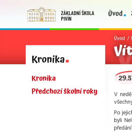
Úvod
ZÁKLADNÍ ŠKOLA
PIVÍN
Úvod
Ví
Kronika
29.5
Kronika
Předchozí školní roky
V neděl
všechny
Po jeji
byli Ne
předání