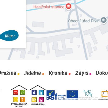
Více
Družina
Jídelna
Kronika
Zápis
Doku
.