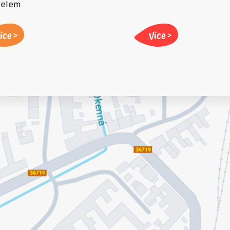
atelem
íce
Více