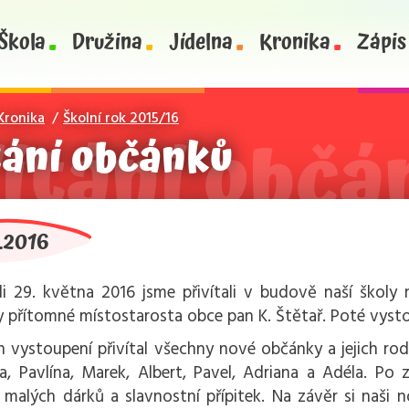
Škola
Družina
Jídelna
Kronika
Zápis
Kronika
Školní rok 2015/16
tání občánků
.2016
i 29. května 2016 jsme přivítali v budově naší školy 
 přítomné místostarosta obce pan K. Štětař. Poté vystou
ch vystoupení přivítal všechny nové občánky a jejich rod
la, Pavlína, Marek, Albert, Pavel, Adriana a Adéla. P
 malých dárků a slavnostní přípitek. Na závěr si naši