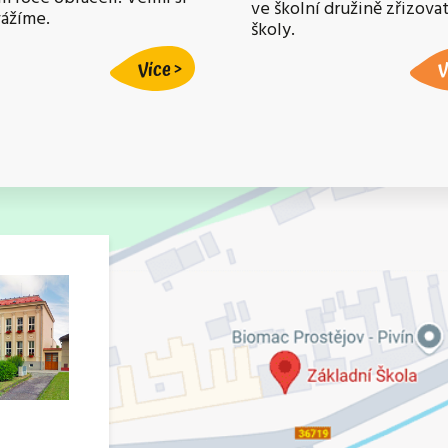
ve školní družině zřizov
vážíme.
školy.
Více
V