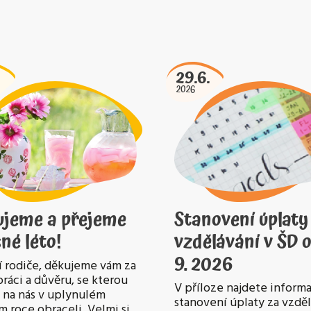
29.6.
2026
ujeme a přejeme
Stanovení úplaty
né léto!
vzdělávání v ŠD o
9. 2026
 rodiče, děkujeme vám za
ráci a důvěru, se kterou
V příloze najdete informa
e na nás v uplynulém
stanovení úplaty za vzdě
m roce obraceli. Velmi si