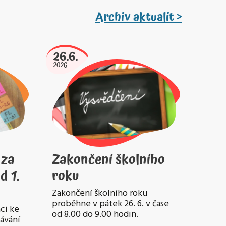
Archiv aktualit >
26.6.
2026
 za
Zakončení školního
d 1.
roku
Zakončení školního roku
proběhne v pátek 26. 6. v čase
ci ke
od 8.00 do 9.00 hodin.
lávání