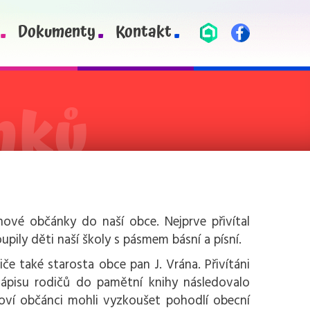
Dokumenty
Kontakt
nové občánky do naší obce. Nejprve přivítal
pily děti naší školy s pásmem básní a písní.
iče také starosta obce pan J. Vrána. Přivítáni
o zápisu rodičů do pamětní knihy následovalo
 noví občánci mohli vyzkoušet pohodlí obecní