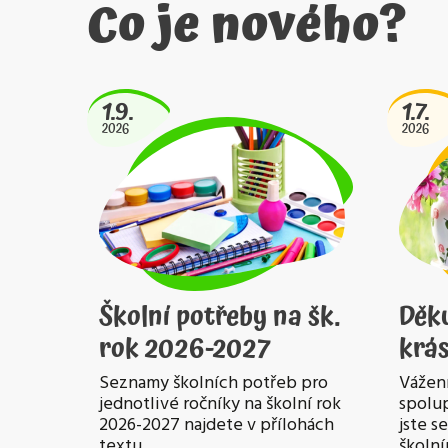
Co je nového?
1.9.
1.7.
2026
2026
Školní potřeby na šk.
Děk
rok 2026-2027
krás
Seznamy školních potřeb pro
Vážení
jednotlivé ročníky na školní rok
spolup
2026-2027 najdete v přílohách
jste s
textu.
školní