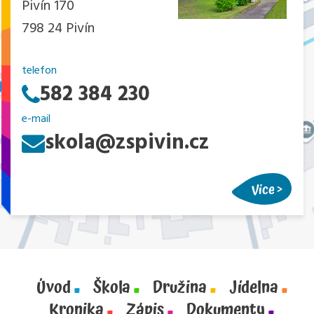
Pivín 170
798 24 Pivín
telefon
582 384 230
e-mail
skola@zspivin.cz
Více
Úvod
Škola
Družina
Jídelna
Kronika
Zápis
Dokumenty